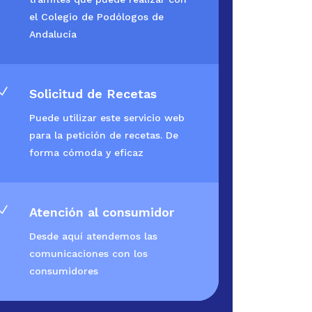
el Colegio de Podólogos de
Andalucía
N
Solicitud de Recetas
Puede utilizar este servicio web
para la petición de recetas. De
forma cómoda y eficaz
N
Atención al consumidor
Desde aquí atendemos las
comunicaciones con los
consumidores