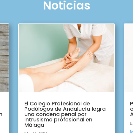
Noticias
El Colegio Profesional de
P
Podólogos de Andalucía logra
o
n
una condena penal por
A
intrusismo profesional en
Málaga
E
l