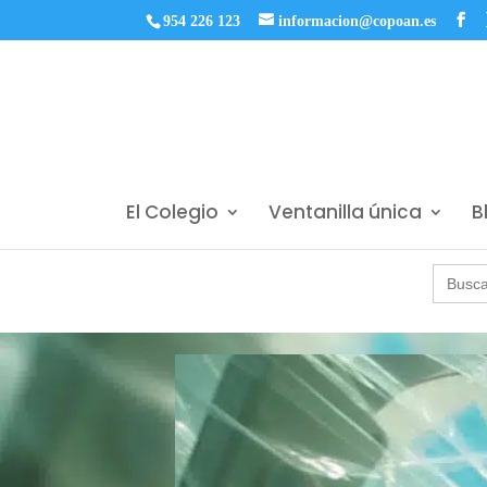
954 226 123
informacion@copoan.es
El Colegio
Ventanilla única
B
Buscar: