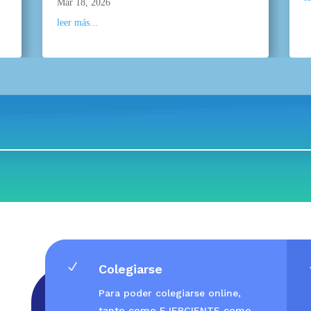
Mar 18, 2026
leer más...
N
Colegiarse
Para poder colegiarse online,
tanto como EJERCIENTE como