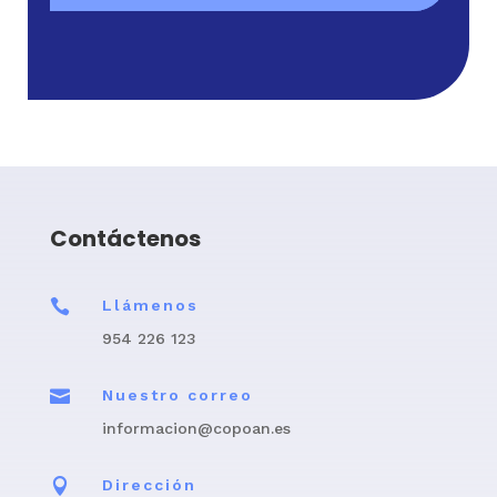
Contáctenos

Llámenos
954 226 123

Nuestro correo
informacion@copoan.es

Dirección