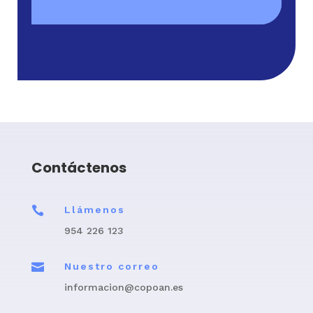
Contáctenos

Llámenos
954 226 123

Nuestro correo
informacion@copoan.es