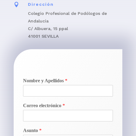

Dirección
Colegio Profesional de Podólogos de
Andalucía
C/ Albuera, 15 ppal
41001 SEVILLA
Nombre y Apellidos
*
Correo electrónico
*
Asunto
*