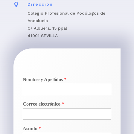

Dirección
Colegio Profesional de Podólogos de
Andalucía
C/ Albuera, 15 ppal
41001 SEVILLA
Nombre y Apellidos
*
Correo electrónico
*
Asunto
*