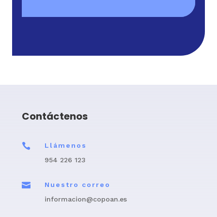
Contáctenos

Llámenos
954 226 123

Nuestro correo
informacion@copoan.es