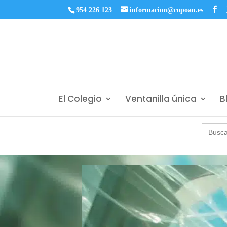
954 226 123
informacion@copoan.es
El Colegio
Ventanilla única
B
Buscar: