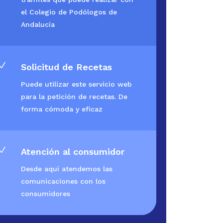
el Colegio de Podólogos de
Andalucía
N
Solicitud de Recetas
Puede utilizar este servicio web
para la petición de recetas. De
forma cómoda y eficaz
N
Atención al consumidor
Desde aquí atendemos las
comunicaciones con los
consumidores