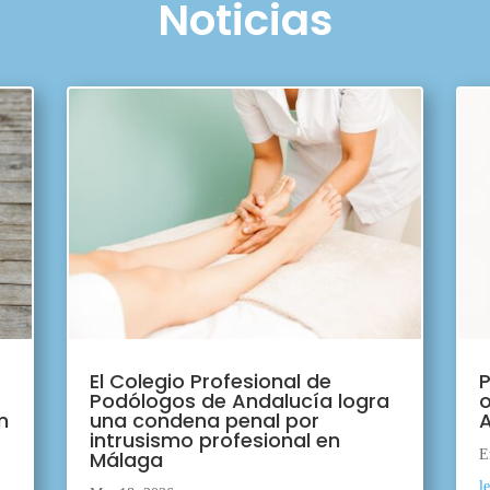
Noticias
El Colegio Profesional de
P
Podólogos de Andalucía logra
o
n
una condena penal por
A
intrusismo profesional en
Málaga
E
l