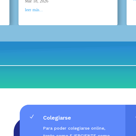
Mar 18, 2026
leer más...
N
Colegiarse
Para poder colegiarse online,
tanto como EJERCIENTE como