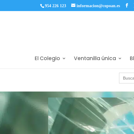
954 226 123
informacion@copoan.es
El Colegio
Ventanilla única
B
Buscar: