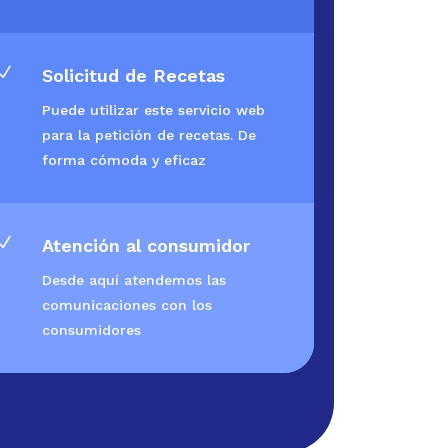
N
Solicitud de Recetas
Puede utilizar este servicio web
para la petición de recetas. De
forma cómoda y eficaz
N
Atención al consumidor
Desde aquí atendemos las
comunicaciones con los
consumidores