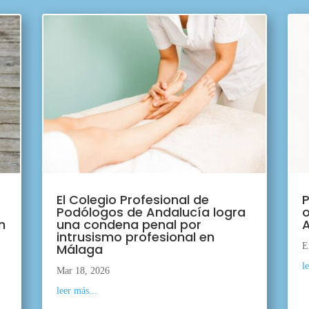
El Colegio Profesional de
P
Podólogos de Andalucía logra
o
n
una condena penal por
A
intrusismo profesional en
Málaga
E
l
Mar 18, 2026
leer más...