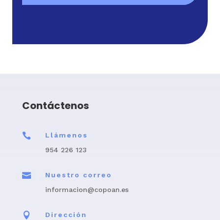
Contáctenos

Llámenos
954 226 123

Nuestro correo
informacion@copoan.es

Dirección