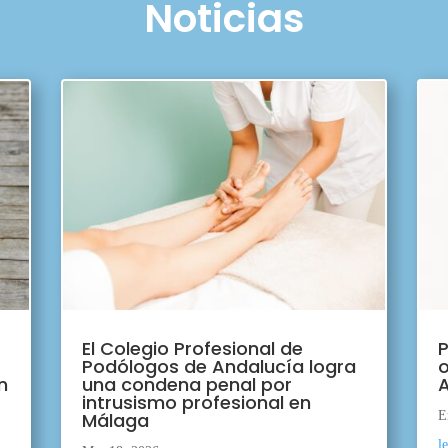
Noticias
El Colegio Profesional de
P
Podólogos de Andalucía logra
o
n
una condena penal por
A
intrusismo profesional en
Málaga
E
l