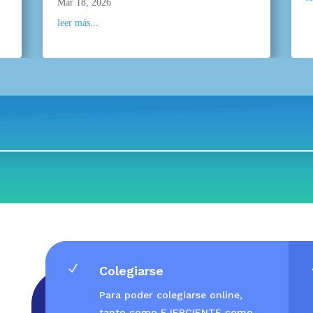
Mar 18, 2026
leer más...
N
Colegiarse
Para poder colegiarse online,
tanto como EJERCIENTE como