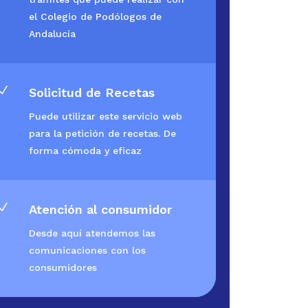
el Colegio de Podólogos de
Andalucía
N
Solicitud de Recetas
Puede utilizar este servicio web
para la petición de recetas. De
forma cómoda y eficaz
N
Atención al consumidor
Desde aquí atendemos las
comunicaciones con los
consumidores