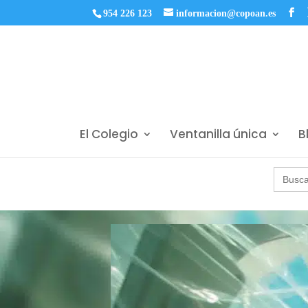
954 226 123
informacion@copoan.es
El Colegio
Ventanilla única
B
Buscar: