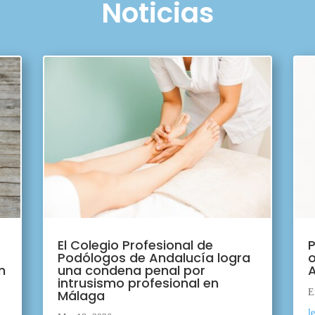
Noticias
El Colegio Profesional de
P
Podólogos de Andalucía logra
o
n
una condena penal por
A
intrusismo profesional en
Málaga
E
l