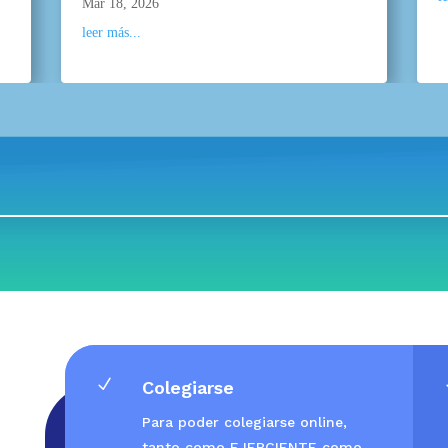
Mar 18, 2026
leer más...
N
Colegiarse
Para poder colegiarse online,
tanto como EJERCIENTE como