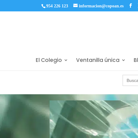
954 226 123
informacion@copoan.es
El Colegio
Ventanilla única
B
Buscar: