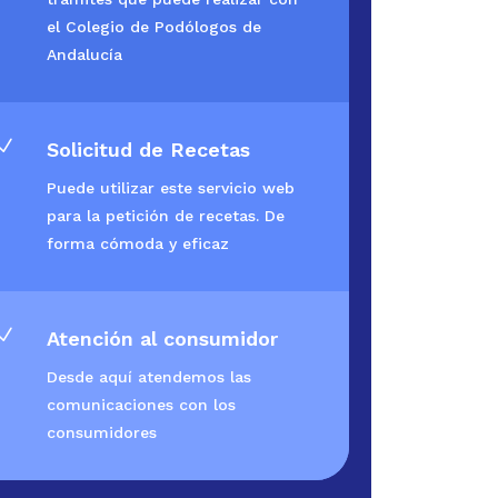
el Colegio de Podólogos de
Andalucía
N
Solicitud de Recetas
Puede utilizar este servicio web
para la petición de recetas. De
forma cómoda y eficaz
N
Atención al consumidor
Desde aquí atendemos las
comunicaciones con los
consumidores