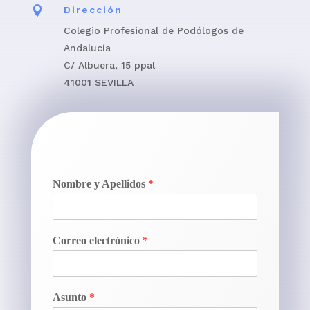

Dirección
Colegio Profesional de Podólogos de
Andalucía
C/ Albuera, 15 ppal
41001 SEVILLA
Nombre y Apellidos
*
Correo electrónico
*
Asunto
*