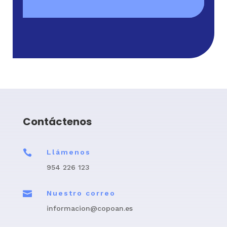
Contáctenos

Llámenos
954 226 123

Nuestro correo
informacion@copoan.es