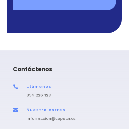
Contáctenos

Llámenos
954 226 123

Nuestro correo
informacion@copoan.es