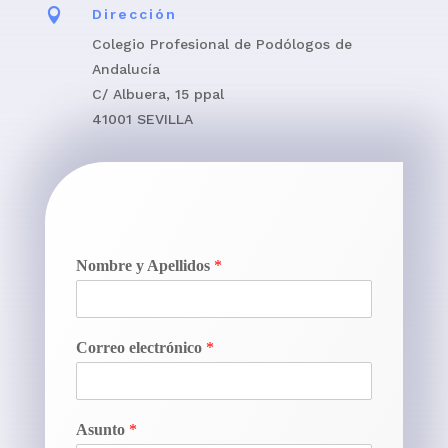

Dirección
Colegio Profesional de Podólogos de
Andalucía
C/ Albuera, 15 ppal
41001 SEVILLA
Nombre y Apellidos
*
Correo electrónico
*
Asunto
*