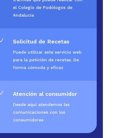
el Colegio de Podólogos de
Andalucía
N
Solicitud de Recetas
Puede utilizar este servicio web
para la petición de recetas. De
forma cómoda y eficaz
N
Atención al consumidor
Desde aquí atendemos las
comunicaciones con los
consumidores