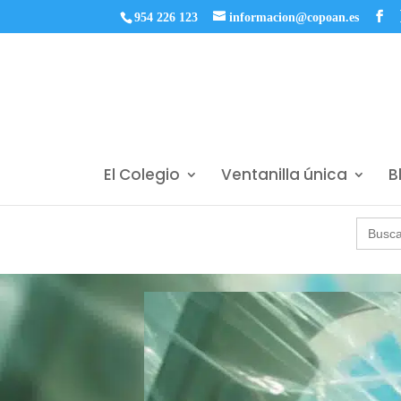
954 226 123
informacion@copoan.es
El Colegio
Ventanilla única
B
Buscar: