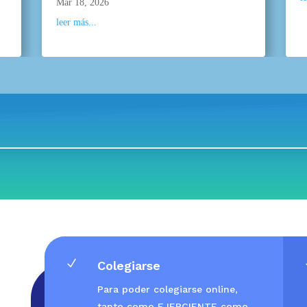
Mar 18, 2026
leer más...
N
Colegiarse
Para poder colegiarse online,
tanto como EJERCIENTE como