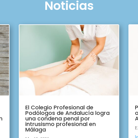
Noticias
El Colegio Profesional de
P
Podólogos de Andalucía logra
o
n
una condena penal por
A
intrusismo profesional en
Málaga
E
l