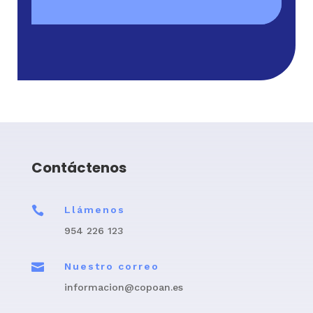
Contáctenos

Llámenos
954 226 123

Nuestro correo
informacion@copoan.es