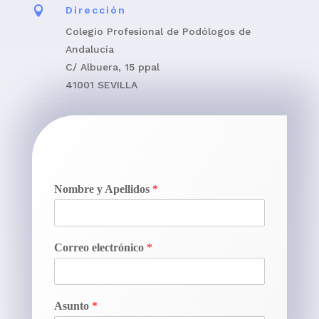

Dirección
Colegio Profesional de Podólogos de
Andalucía
C/ Albuera, 15 ppal
41001 SEVILLA
Nombre y Apellidos
*
Correo electrónico
*
Asunto
*