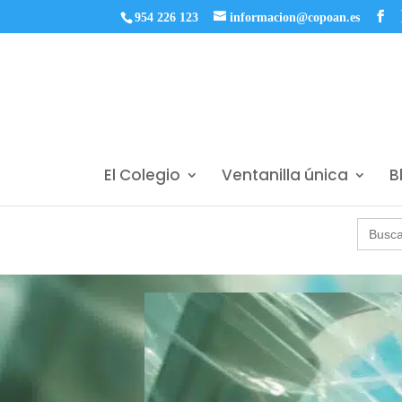
954 226 123
informacion@copoan.es
El Colegio
Ventanilla única
B
Buscar: