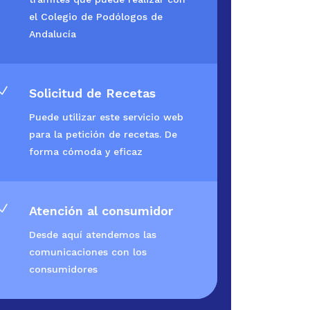
el Colegio de Podólogos de
Andalucía
N
Solicitud de Recetas
Puede utilizar este servicio web
para la petición de recetas. De
forma cómoda y eficaz
N
Atención al consumidor
Desde aquí atendemos las
comunicaciones con los
consumidores