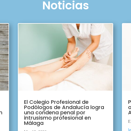
Noticias
El Colegio Profesional de
P
Podólogos de Andalucía logra
o
n
una condena penal por
A
intrusismo profesional en
Málaga
E
l