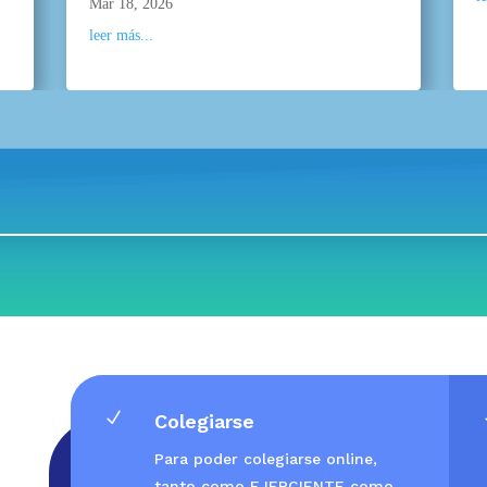
Mar 18, 2026
leer más...
N
Colegiarse
Para poder colegiarse online,
tanto como EJERCIENTE como