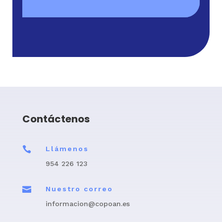
Contáctenos

Llámenos
954 226 123

Nuestro correo
informacion@copoan.es