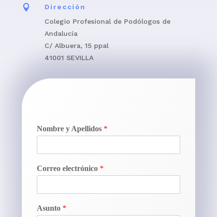

Dirección
Colegio Profesional de Podólogos de
Andalucía
C/ Albuera, 15 ppal
41001 SEVILLA
Nombre y Apellidos
*
Correo electrónico
*
Asunto
*