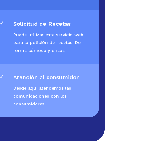
N
Solicitud de Recetas
Puede utilizar este servicio web
para la petición de recetas. De
forma cómoda y eficaz
N
Atención al consumidor
Desde aquí atendemos las
comunicaciones con los
consumidores