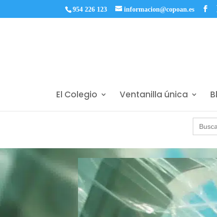
954 226 123
informacion@copoan.es
El Colegio
Ventanilla única
B
Buscar: