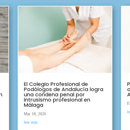
El Colegio Profesional de
P
Podólogos de Andalucía logra
o
n
una condena penal por
A
intrusismo profesional en
Málaga
E
l
Mar 18, 2026
leer más...