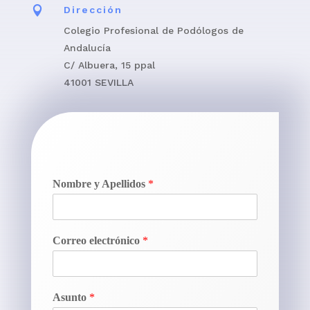

Dirección
Colegio Profesional de Podólogos de
Andalucía
C/ Albuera, 15 ppal
41001 SEVILLA
Nombre y Apellidos
*
Correo electrónico
*
Asunto
*