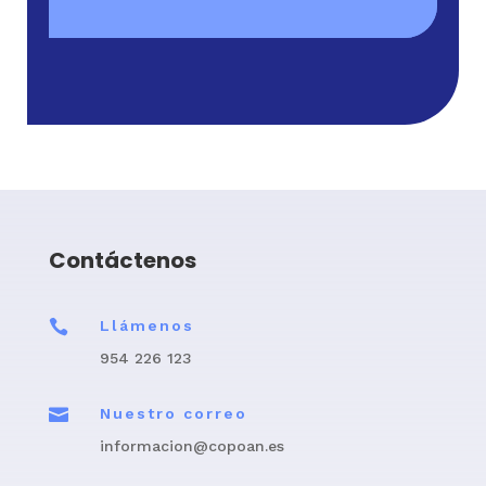
Contáctenos

Llámenos
954 226 123

Nuestro correo
informacion@copoan.es