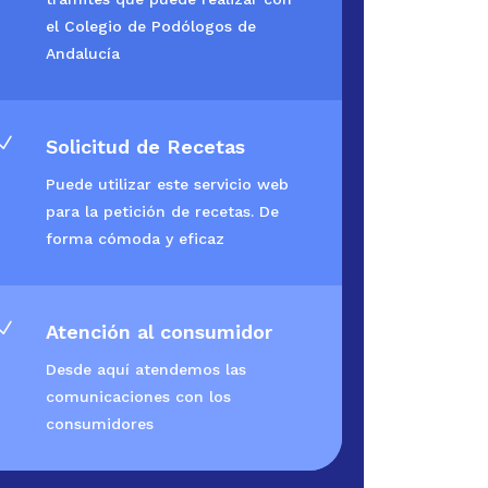
el Colegio de Podólogos de
Andalucía
N
Solicitud de Recetas
Puede utilizar este servicio web
para la petición de recetas. De
forma cómoda y eficaz
N
Atención al consumidor
Desde aquí atendemos las
comunicaciones con los
consumidores