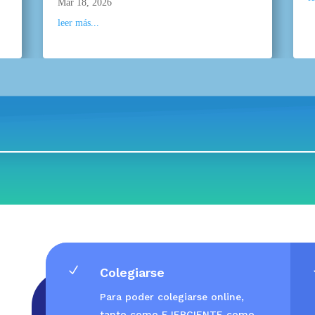
Mar 18, 2026
leer más...
N
Colegiarse
Para poder colegiarse online,
tanto como EJERCIENTE como