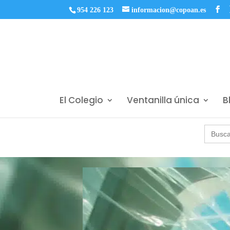
954 226 123
informacion@copoan.es
El Colegio
Ventanilla única
B
Buscar: