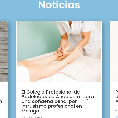
Noticias
El Colegio Profesional de
P
Podólogos de Andalucía logra
o
n
una condena penal por
A
intrusismo profesional en
Málaga
E
l