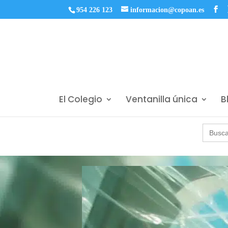
954 226 123
informacion@copoan.es
El Colegio
Ventanilla única
B
Buscar: