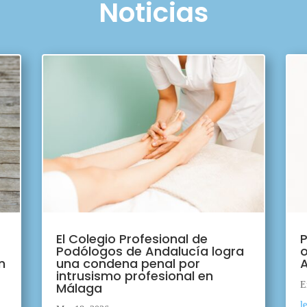
Noticias
El Colegio Profesional de
P
Podólogos de Andalucía logra
o
n
una condena penal por
A
intrusismo profesional en
Málaga
E
l