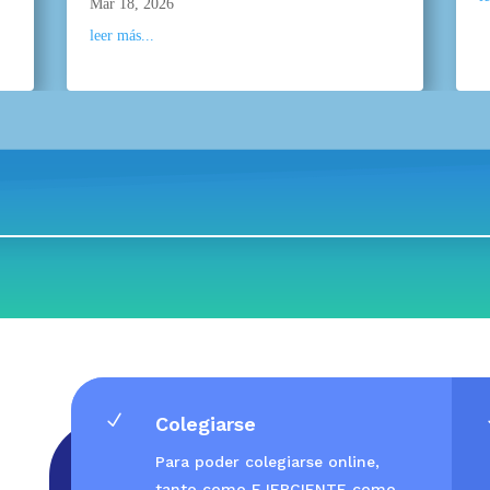
Mar 18, 2026
leer más...
N
Colegiarse
Para poder colegiarse online,
tanto como EJERCIENTE como