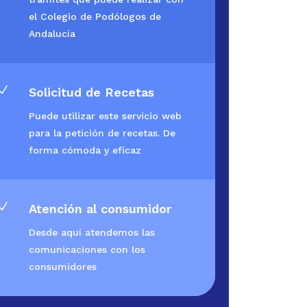
el Colegio de Podólogos de
Andalucía
N
Solicitud de Recetas
Puede utilizar este servicio web
para la petición de recetas. De
forma cómoda y eficaz
N
Atención al consumidor
Desde aquí atendemos las
comunicaciones con los
consumidores