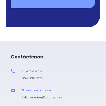
Contáctenos

Llámenos
954 226 123

Nuestro correo
informacion@copoan.es