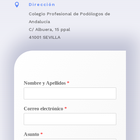

Dirección
Colegio Profesional de Podólogos de
Andalucía
C/ Albuera, 15 ppal
41001 SEVILLA
Nombre y Apellidos
*
Correo electrónico
*
Asunto
*