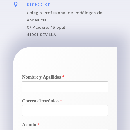

Dirección
Colegio Profesional de Podólogos de
Andalucía
C/ Albuera, 15 ppal
41001 SEVILLA
Nombre y Apellidos
*
Correo electrónico
*
Asunto
*