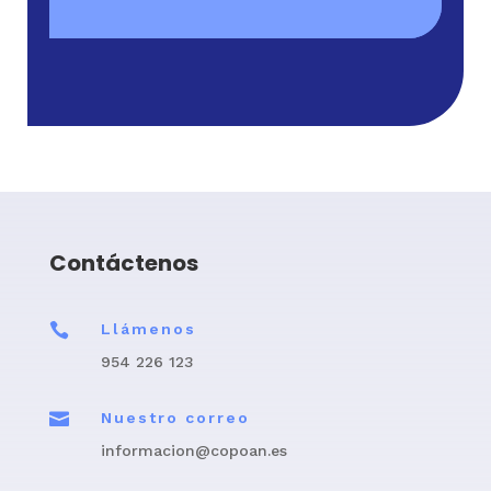
Contáctenos

Llámenos
954 226 123

Nuestro correo
informacion@copoan.es