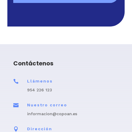
Contáctenos

Llámenos
954 226 123

Nuestro correo
informacion@copoan.es

Dirección