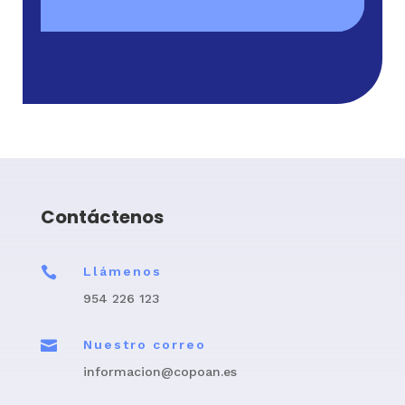
Contáctenos

Llámenos
954 226 123

Nuestro correo
informacion@copoan.es