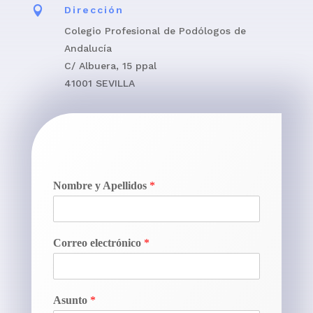

Dirección
Colegio Profesional de Podólogos de
Andalucía
C/ Albuera, 15 ppal
41001 SEVILLA
Nombre y Apellidos
*
Correo electrónico
*
Asunto
*