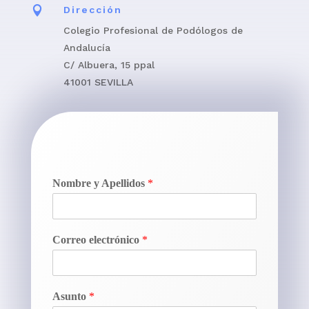

Dirección
Colegio Profesional de Podólogos de
Andalucía
C/ Albuera, 15 ppal
41001 SEVILLA
Nombre y Apellidos
*
Correo electrónico
*
Asunto
*