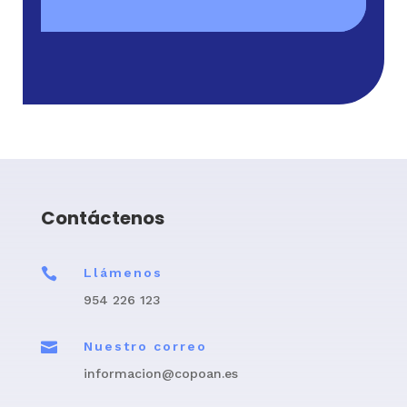
Contáctenos

Llámenos
954 226 123

Nuestro correo
informacion@copoan.es